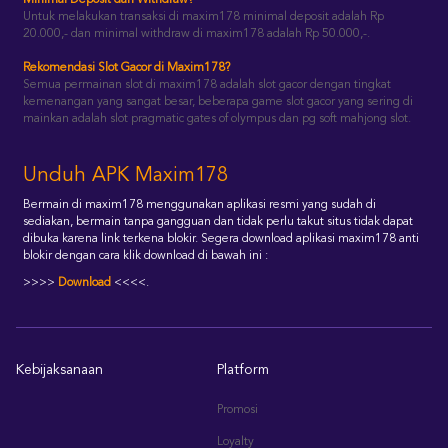
Untuk melakukan transaksi di maxim178 minimal deposit adalah Rp
20.000,- dan minimal withdraw di maxim178 adalah Rp 50.000,-.
Rekomendasi Slot Gacor di Maxim178?
Semua permainan slot di maxim178 adalah slot gacor dengan tingkat
kemenangan yang sangat besar, beberapa game slot gacor yang sering di
mainkan adalah slot pragmatic gates of olympus dan pg soft mahjong slot.
Unduh APK Maxim178
Bermain di maxim178 menggunakan aplikasi resmi yang sudah di
sediakan, bermain tanpa gangguan dan tidak perlu takut situs tidak dapat
dibuka karena link terkena blokir. Segera download aplikasi maxim178 anti
blokir dengan cara klik download di bawah ini :
>>>>
Download
<<<<.
Kebijaksanaan
Platform
Promosi
Loyalty