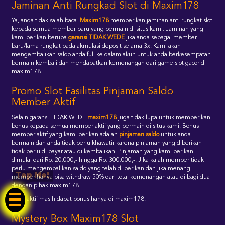
Jaminan Anti Rungkad Slot di Maxim178
Ya, anda tidak salah baca.
Maxim178
memberikan jaminan anti rungkat slot
kepada semua member baru yang bermain di situs kami. Jaminan yang
kami berikan berupa
garansi TIDAK WEDE
jika anda sebagai member
baru/lama rungkat pada akmulasi deposit selama 3x. Kami akan
mengembalikan saldo anda full ke dalam akun untuk anda berkesempatan
bermain kembali dan mendapatkan kemenangan dari game slot gacor di
maxim178
Promo Slot Fasilitas Pinjaman Saldo
Member Aktif
Selain garansi TIDAK WEDE
maxim178
juga tidak lupa untuk memberikan
bonus kepada semua member aktif yang bermain di situs kami. Bonus
member aktif yang kami berikan adalah
pinjaman saldo
untuk anda
bermain dan anda tidak perlu khawatir karena pinjaman yang diberikan
tidak perlu di bayar atau di kembalikan. Pinjaman yang kami berikan
dimulai dari Rp. 20.000,- hingga Rp. 300.000,-. Jika kalah member tidak
perlu mengembalikan saldo yang telah di berikan dan jika menang
Tap Me!
member hanya bisa withdraw 50% dari total kemenangan atau di bagi dua
dengan pihak maxim178.
Main aktif masih dapat bonus hanya di maxim178.
Mystery Box Maxim178 Slot