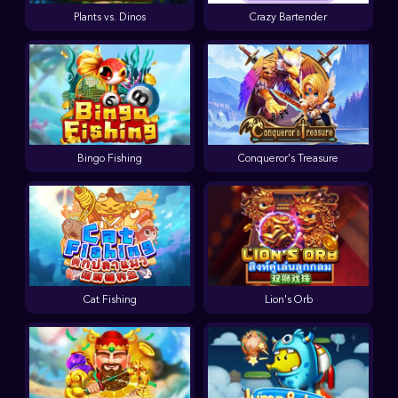
Plants vs. Dinos
Crazy Bartender
Bingo Fishing
Conqueror's Treasure
Cat Fishing
Lion's Orb