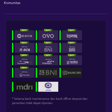
Komunitas
* Selama bank maintenance dan bank offline deposit dan
penarikan tidak dapat diproses