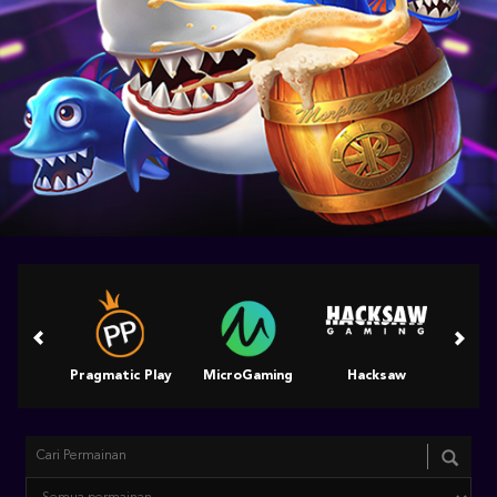
Pragmatic Play
MicroGaming
Hacksaw
King