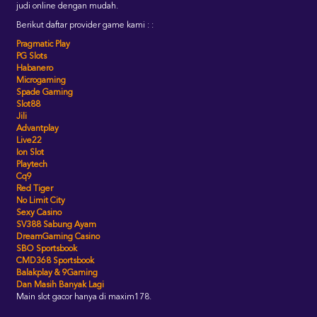
judi online dengan mudah.
Berikut daftar provider game kami : :
Pragmatic Play
PG Slots
Habanero
Microgaming
Spade Gaming
Slot88
Jili
Advantplay
Live22
Ion Slot
Playtech
Cq9
Red Tiger
No Limit City
Sexy Casino
SV388 Sabung Ayam
DreamGaming Casino
SBO Sportsbook
CMD368 Sportsbook
Balakplay & 9Gaming
Dan Masih Banyak Lagi
Main slot gacor hanya di maxim178.