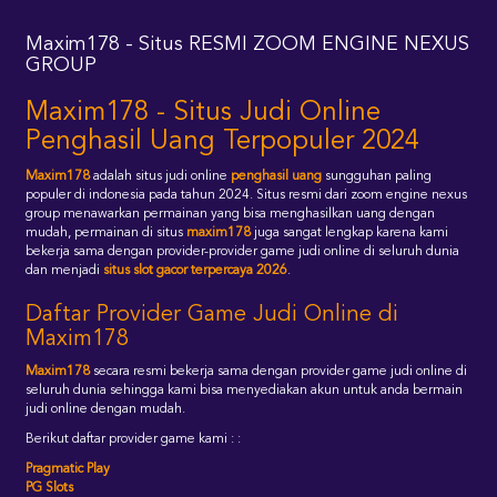
Maxim178 - Situs RESMI ZOOM ENGINE NEXUS
GROUP
Maxim178 - Situs Judi Online
Penghasil Uang Terpopuler 2024
Maxim178
adalah situs judi online
penghasil uang
sungguhan paling
populer di indonesia pada tahun 2024. Situs resmi dari zoom engine nexus
group menawarkan permainan yang bisa menghasilkan uang dengan
mudah, permainan di situs
maxim178
juga sangat lengkap karena kami
bekerja sama dengan provider-provider game judi online di seluruh dunia
dan menjadi
situs slot gacor terpercaya 2026
.
Daftar Provider Game Judi Online di
Maxim178
Maxim178
secara resmi bekerja sama dengan provider game judi online di
seluruh dunia sehingga kami bisa menyediakan akun untuk anda bermain
judi online dengan mudah.
Berikut daftar provider game kami : :
Pragmatic Play
PG Slots