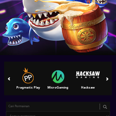
Pragmatic Play
MicroGaming
Hacksaw
King