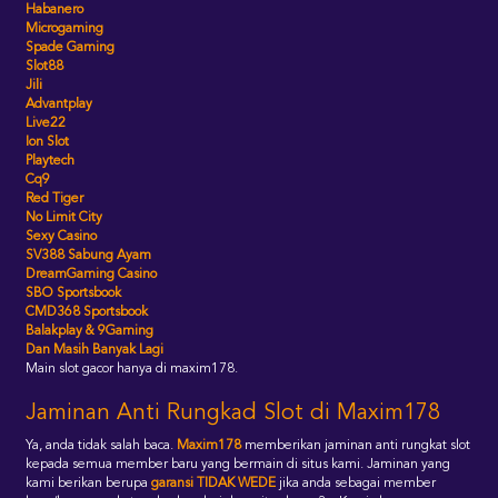
Habanero
Microgaming
Spade Gaming
Slot88
Jili
Advantplay
Live22
Ion Slot
Playtech
Cq9
Red Tiger
No Limit City
Sexy Casino
SV388 Sabung Ayam
DreamGaming Casino
SBO Sportsbook
CMD368 Sportsbook
Balakplay & 9Gaming
Dan Masih Banyak Lagi
Main slot gacor hanya di maxim178.
Jaminan Anti Rungkad Slot di Maxim178
Ya, anda tidak salah baca.
Maxim178
memberikan jaminan anti rungkat slot
kepada semua member baru yang bermain di situs kami. Jaminan yang
kami berikan berupa
garansi TIDAK WEDE
jika anda sebagai member