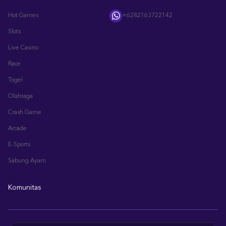
Hot Games
+6282163722142
Slots
Live Casino
Race
Togel
Olahraga
Crash Game
Arcade
E-Sports
Sabung Ayam
Komunitas