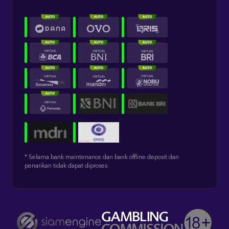
* Selama bank maintenance dan bank offline deposit dan
penarikan tidak dapat diproses