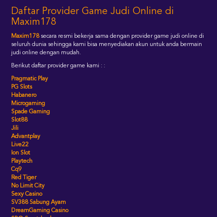
Daftar Provider Game Judi Online di
Maxim178
Maxim178
secara resmi bekerja sama dengan provider game judi online di
seluruh dunia sehingga kami bisa menyediakan akun untuk anda bermain
judi online dengan mudah.
Berikut daftar provider game kami : :
Pragmatic Play
PG Slots
Habanero
Microgaming
Spade Gaming
Slot88
Jili
Advantplay
Live22
Ion Slot
Playtech
Cq9
Red Tiger
No Limit City
Sexy Casino
SV388 Sabung Ayam
DreamGaming Casino