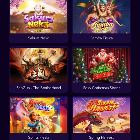
Sakura Neko
Samba Fiesta
SanGuo - The Brotherhood
Sexy Christmas Sirens
Spirits Fiesta
Spring Harvest