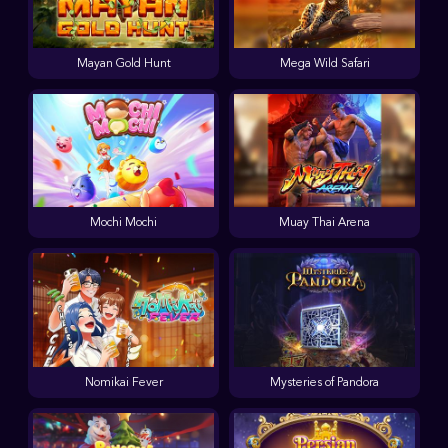
Mayan Gold Hunt
Mega Wild Safari
Mochi Mochi
Muay Thai Arena
Nomikai Fever
Mysteries of Pandora