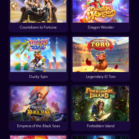
Countdown to Fortune
Dragon Wonder
Ducky Spin
Legendary El Toro
Empress of the Black Seas
Forbidden Island