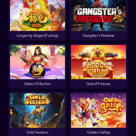
Longevity dragon(Fulong)
Gangster's Paradise
Gates Of Kunlun
God of Fortune
Gold Seekers
Golden Gallop