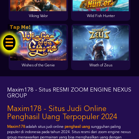
Viking Valor
Wild Fish Hunter
Tap Me!
Wishes of the Genie
Wrath of Zeus
Maxim178 - Situs RESMI ZOOM ENGINE NEXUS
GROUP
Maxim178 - Situs Judi Online
Penghasil Uang Terpopuler 2024
Maxim178
adalah situs judi online
penghasil uang
sungguhan paling
populer di indonesia pada tahun 2024. Situs resmi dari zoom engine nexus
group menawarkan permainan yang bisa menghasilkan uang dengan