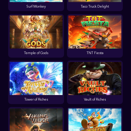
Surf Monkey
Taco Truck Delight
Temple of Gods
TNT Fiesta
Tower of Riches
Vault of Riches