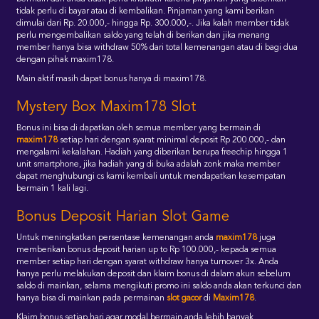
tidak perlu di bayar atau di kembalikan. Pinjaman yang kami berikan
dimulai dari Rp. 20.000,- hingga Rp. 300.000,-. Jika kalah member tidak
perlu mengembalikan saldo yang telah di berikan dan jika menang
member hanya bisa withdraw 50% dari total kemenangan atau di bagi dua
dengan pihak maxim178.
Main aktif masih dapat bonus hanya di maxim178.
Mystery Box Maxim178 Slot
Bonus ini bisa di dapatkan oleh semua member yang bermain di
maxim178
setiap hari dengan syarat minimal deposit Rp 200.000,- dan
mengalami kekalahan. Hadiah yang diberikan berupa freechip hingga 1
unit smartphone, jika hadiah yang di buka adalah zonk maka member
dapat menghubungi cs kami kembali untuk mendapatkan kesempatan
bermain 1 kali lagi.
Bonus Deposit Harian Slot Game
Untuk meningkatkan persentase kemenangan anda
maxim178
juga
memberikan bonus deposit harian up to Rp 100.000,- kepada semua
member setiap hari dengan syarat withdraw hanya turnover 3x. Anda
hanya perlu melakukan deposit dan klaim bonus di dalam akun sebelum
saldo di mainkan, selama mengikuti promo ini saldo anda akan terkunci dan
hanya bisa di mainkan pada permainan
slot gacor
di
Maxim178
.
Klaim bonus setiap hari agar modal bermain anda lebih banyak.