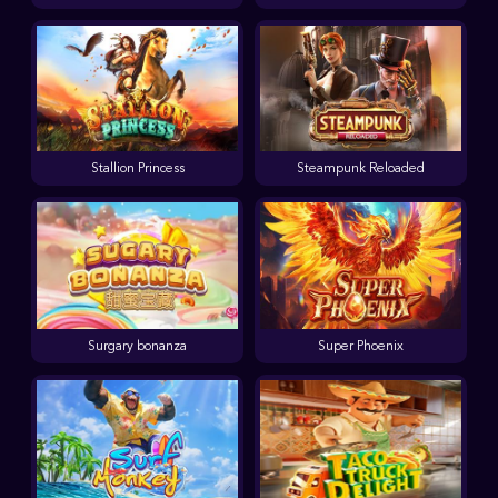
Stallion Princess
Steampunk Reloaded
Surgary bonanza
Super Phoenix