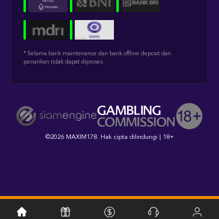
* Selama bank maintenance dan bank offline deposit dan
penarikan tidak dapat diproses
©2026 MAXIM178. Hak cipta dilindungi | 18+