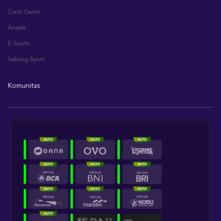
Crash Game
Arcade
E-Sports
Sabung Ayam
Komunitas