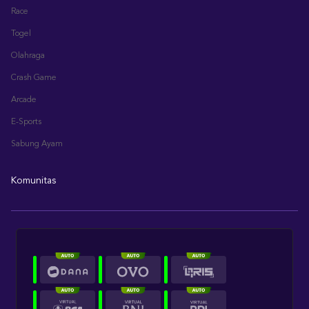
Race
Togel
Olahraga
Crash Game
Arcade
E-Sports
Sabung Ayam
Komunitas