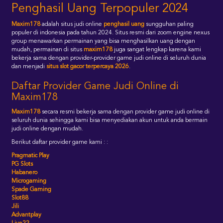
Penghasil Uang Terpopuler 2024
Maxim178
adalah situs judi online
penghasil uang
sungguhan paling
populer di indonesia pada tahun 2024. Situs resmi dari zoom engine nexus
group menawarkan permainan yang bisa menghasilkan uang dengan
mudah, permainan di situs
maxim178
juga sangat lengkap karena kami
bekerja sama dengan provider-provider game judi online di seluruh dunia
dan menjadi
situs slot gacor terpercaya 2026
.
Daftar Provider Game Judi Online di
Maxim178
Maxim178
secara resmi bekerja sama dengan provider game judi online di
seluruh dunia sehingga kami bisa menyediakan akun untuk anda bermain
judi online dengan mudah.
Berikut daftar provider game kami : :
Pragmatic Play
PG Slots
Habanero
Microgaming
Spade Gaming
Slot88
Jili
Advantplay