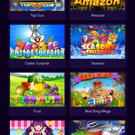
Top Gun
Amazon
Caster Surprise
Seasons
Fruit
Reel King Mega