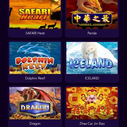
SAFARI Heat
Panda
Dolphin Reef
ICELAND
Dragon
Zhao Cai Jin Bao