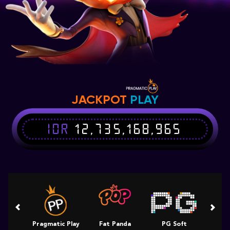
JACKPOT
PLAY
IDR
12,735,168,965
Pragmatic Play
Fat Panda
PG Soft
Slot