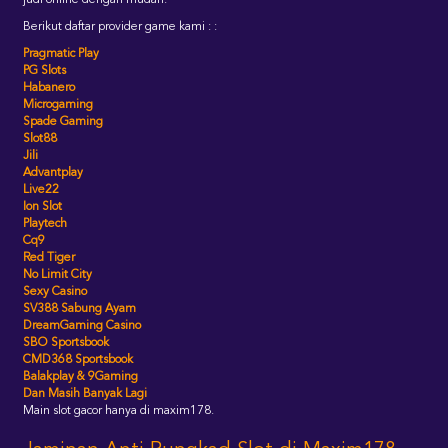
Berikut daftar provider game kami : :
Pragmatic Play
PG Slots
Habanero
Microgaming
Spade Gaming
Slot88
Jili
Advantplay
Live22
Ion Slot
Playtech
Cq9
Red Tiger
No Limit City
Sexy Casino
SV388 Sabung Ayam
DreamGaming Casino
SBO Sportsbook
CMD368 Sportsbook
Balakplay & 9Gaming
Dan Masih Banyak Lagi
Main slot gacor hanya di maxim178.