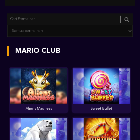
MARIO CLUB
Aliens Madness
Sweet Buffet