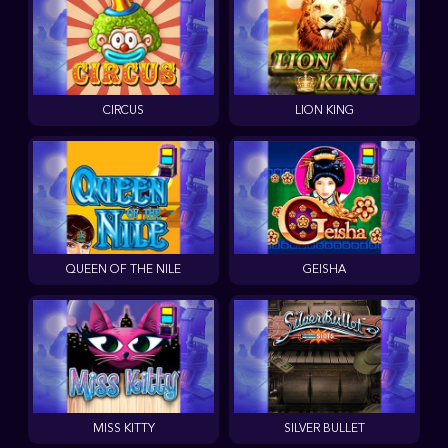
CIRCUS
LION KING
QUEEN OF THE NILE
GEISHA
MISS KITTY
SILVER BULLET