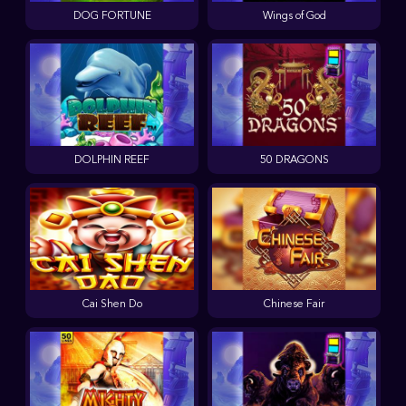
DOG FORTUNE
Wings of God
DOLPHIN REEF
50 DRAGONS
Cai Shen Do
Chinese Fair