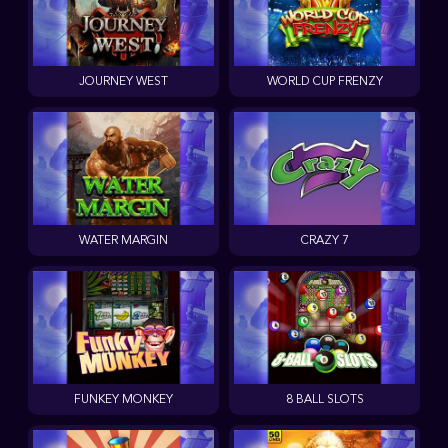
JOURNEY WEST
WORLD CUP FRENZY
WATER MARGIN
CRAZY 7
FUNKEY MONKEY
8 BALL SLOTS