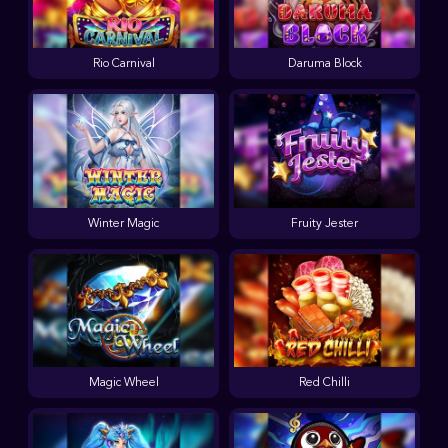
Rio Carnival
Daruma Block
Winter Magic
Fruity Jester
Magic Wheel
Red Chilli