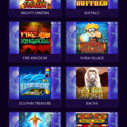
MIGHTY SPARTAN
BUFFALO
FIRE KINGDOM
SHIBA VILLAGE
DOLPHIN TREASURE
BAI SHI