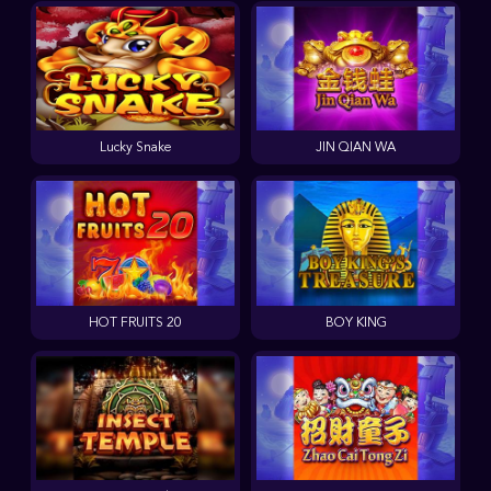
Lucky Snake
JIN QIAN WA
HOT FRUITS 20
BOY KING