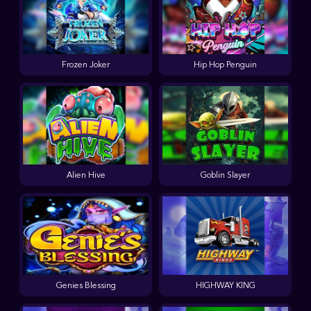
Frozen Joker
Hip Hop Penguin
Alien Hive
Goblin Slayer
Genies Blessing
HIGHWAY KING