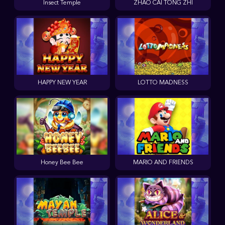
Insect Temple
ZHAO CAI TONG ZHI
HAPPY NEW YEAR
LOTTO MADNESS
Honey Bee Bee
MARIO AND FRIENDS